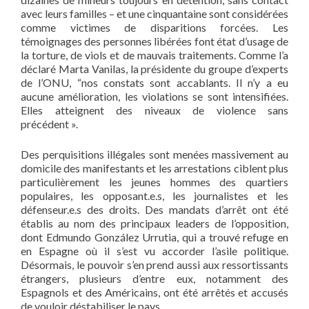
avec leurs familles – et une cinquantaine sont considérées
comme victimes de disparitions forcées. Les
témoignages des personnes libérées font état d’usage de
la torture, de viols et de mauvais traitements. Comme l’a
déclaré Marta Vanilas, la présidente du groupe d’experts
de l’ONU, “nos constats sont accablants. Il n’y a eu
aucune amélioration, les violations se sont intensifiées.
Elles atteignent des niveaux de violence sans
précédent ».
Des perquisitions illégales sont menées massivement au
domicile des manifestants et les arrestations ciblent plus
particulièrement les jeunes hommes des quartiers
populaires, les opposant.e.s, les journalistes et les
défenseur.e.s des droits. Des mandats d’arrêt ont été
établis au nom des principaux leaders de l’opposition,
dont Edmundo González Urrutia, qui a trouvé refuge en
en Espagne où il s’est vu accorder l’asile politique.
Désormais, le pouvoir s’en prend aussi aux ressortissants
étrangers, plusieurs d’entre eux, notamment des
Espagnols et des Américains, ont été arrêtés et accusés
de vouloir déstabiliser le pays.