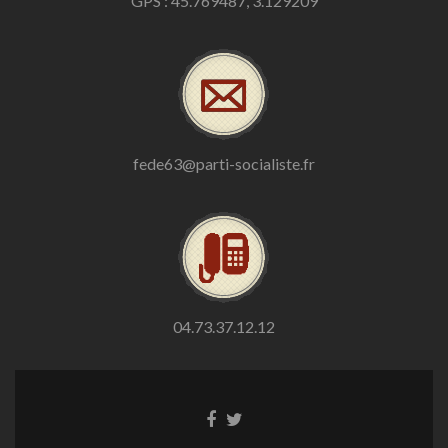
GPS : 45.769487, 3.129209
fede63@parti-socialiste.fr
04.73.37.12.12
Lien
Lien
Facebook
Twitter