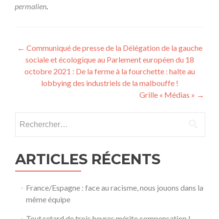
permalien
.
Navigation
←
Communiqué de presse de la Délégation de la gauche
sociale et écologique au Parlement européen du 18
de
octobre 2021 : De la ferme à la fourchette : halte au
l’article
lobbying des industriels de la malbouffe !
Grille « Médias »
→
Rechercher :
ARTICLES RÉCENTS
France/Espagne : face au racisme, nous jouons dans la
même équipe
Tout retard de trois heures mérite compensation !