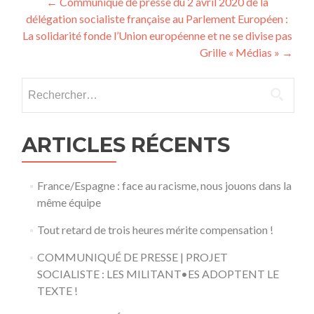
Navigation
←
Communiqué de presse du 2 avril 2020 de la
délégation socialiste française au Parlement Européen :
de
La solidarité fonde l’Union européenne et ne se divise pas
l’article
Grille « Médias »
→
Rechercher :
ARTICLES RÉCENTS
France/Espagne : face au racisme, nous jouons dans la
même équipe
Tout retard de trois heures mérite compensation !
COMMUNIQUÉ DE PRESSE | PROJET
SOCIALISTE : LES MILITANT•ES ADOPTENT LE
TEXTE !