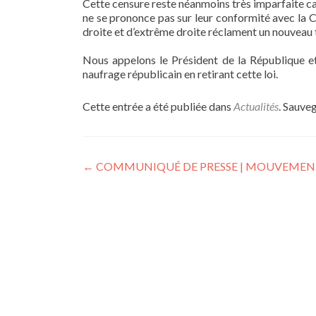
Cette censure reste néanmoins très imparfaite car, 
ne se prononce pas sur leur conformité avec la 
droite et d’extrême droite réclament un nouveau 
Nous appelons le Président de la République et
naufrage républicain en retirant cette loi.
Cette entrée a été publiée dans
Actualités
. Sauve
Navigation
←
COMMUNIQUÉ DE PRESSE | MOUVEMENT S
de
l’article