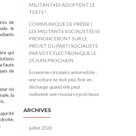
MILITANT•ES ADOPTENT LE
TEXTE !
ires de
COMMUNIQUÉ DE PRESSE |
ale, le
LES MILITANTS SOCIALISTES SE
udiants
PRONONCERONT SUR LE
PROJET DU PARTI SOCIALISTE
ère qui
PAR VOTE ÉLECTRONIQUE LE
itutions
25 JUIN PROCHAIN
a faute
ques de
Économie circulaire automobile :
une voiture ne doit plus finir en
décharge quand elle peut
jour où
redevenir une ressource précieuse
nale, la
is.
ARCHIVES
ajorité
droite,
.
juillet 2026