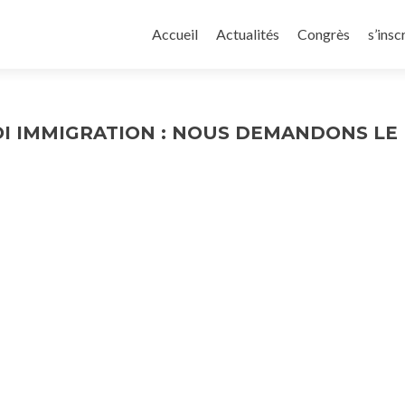
Aller
au
Accueil
Actualités
Congrès
s’insc
contenu
principal
OI IMMIGRATION : NOUS DEMANDONS LE