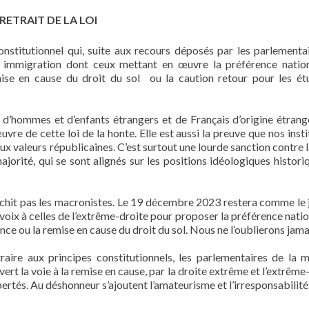
ETRAIT DE LA LOI
nstitutionnel qui, suite aux recours déposés par les parlementa
i immigration dont ceux mettant en œuvre la préférence nation
ise en cause du droit du sol ou la caution retour pour les ét
 d’hommes et d’enfants étrangers et de Français d’origine étrang
uvre de cette loi de la honte. Elle est aussi la preuve que nos inst
ux valeurs républicaines. C’est surtout une lourde sanction contre l
orité, qui se sont alignés sur les positions idéologiques histori
nchit pas les macronistes. Le 19 décembre 2023 restera comme le 
 voix à celles de l’extrême-droite pour proposer la préférence natio
nce ou la remise en cause du droit du sol. Nous ne l’oublierons jama
aire aux principes constitutionnels, les parlementaires de la m
rt la voie à la remise en cause, par la droite extrême et l’extrême-
bertés. Au déshonneur s’ajoutent l’amateurisme et l’irresponsabilité