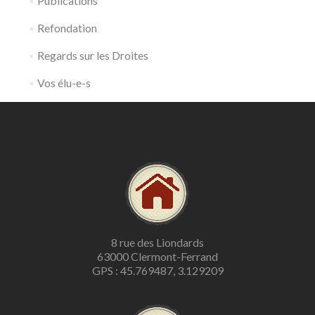
Publications
Refondation
Regards sur les Droites
Vos élu-e-s
8 rue des Liondards
63000 Clermont-Ferrand
GPS : 45.769487, 3.129209