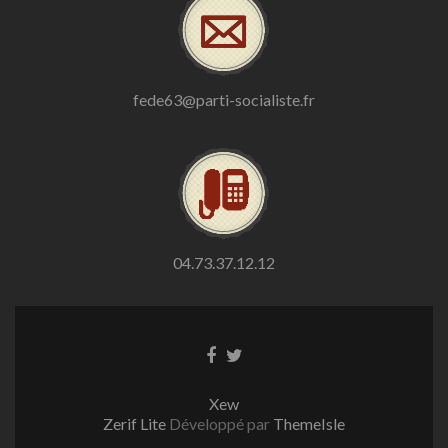
fede63@parti-socialiste.fr
04.73.37.12.12
Lien
Lien
Facebook
Twitter
Xew
Zerif Lite
Développé par
ThemeIsle